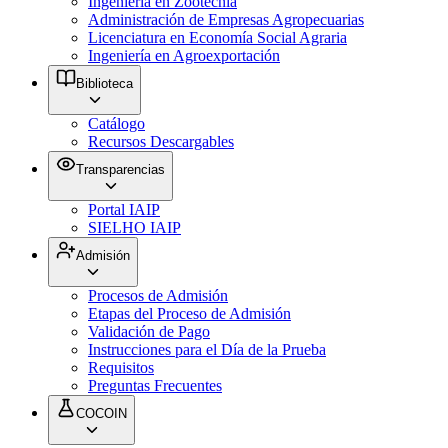
Ingeniería en Zootecnia
Administración de Empresas Agropecuarias
Licenciatura en Economía Social Agraria
Ingeniería en Agroexportación
Biblioteca
Catálogo
Recursos Descargables
Transparencias
Portal IAIP
SIELHO IAIP
Admisión
Procesos de Admisión
Etapas del Proceso de Admisión
Validación de Pago
Instrucciones para el Día de la Prueba
Requisitos
Preguntas Frecuentes
COCOIN