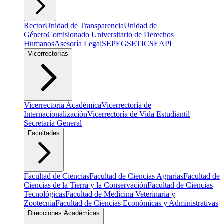
Rector
Unidad de Transparencia
Unidad de
Género
Comisionado Universitario de Derechos
Humanos
Asesoría Legal
SEPEG
SETIC
SEAPI
Vicerrectorías
Vicerrectoría Académica
Vicerrectoría de
Internacionalización
Vicerrectoría de Vida Estudiantil
Secretaría General
Facultades
Facultad de Ciencias
Facultad de Ciencias Agrarias
Facultad de
Ciencias de la Tierra y la Conservación
Facultad de Ciencias
Tecnológicas
Facultad de Medicina Veterinaria y
Zootecnia
Facultad de Ciencias Económicas y Administrativas
Direcciones Académicas