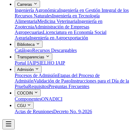
Carreras
Ingeniería Agronómica
Ingeniería en Gestión Integral de los
Recursos Naturales
Ingeniería en Tecnología
Alimentaria
Medicina Veterinaria
Ingeniería en
Zootecnia
Administración de Empresas
Agropecuarias
Licenciatura en Economía Social
Agraria
Ingeniería en Agroexportación
Biblioteca
Catálogo
Recursos Descargables
Transparencias
Portal IAIP
SIELHO IAIP
Admisión
Procesos de Admisión
Etapas del Proceso de
Admisión
Validación de Pago
Instrucciones para el Día de la
Prueba
Requisitos
Preguntas Frecuentes
COCOIN
Componentes
ONADICI
CGU
Actas de Reuniones
Decreto No. 9-2026