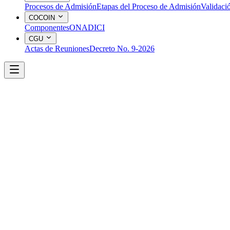
Procesos de Admisión
Etapas del Proceso de Admisión
Validaci
COCOIN
Componentes
ONADICI
CGU
Actas de Reuniones
Decreto No. 9-2026