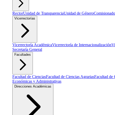
Rector
Unidad de Transparencia
Unidad de Género
Comisionado
Vicerrectorías
Vicerrectoría Académica
Vicerrectoría de Internacionalización
Vi
Secretaría General
Facultades
Facultad de Ciencias
Facultad de Ciencias Agrarias
Facultad de 
Económicas y Administrativas
Direcciones Académicas