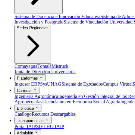
Sistema de Docencia e Innovación Educativa
Sistema de Admis
Investigación y Postgrado
Sistema de Vinculación Universidad 
Sedes Regionales
Comayagua
Tomalá
Mistruck
Junta de Dirección Universitaria
Plataformas
Ingresar ERP
SysUNAG
Sistema de Egresados
Campus Virtual
S
Carreras
Ingeniería Agronómica
Ingeniería en Gestión Integral de los Re
Agropecuarias
Licenciatura en Economía Social Agraria
Ingenie
Biblioteca
Catálogo
Recursos Descargables
Transparencias
Portal IAIP
SIELHO IAIP
Admisión