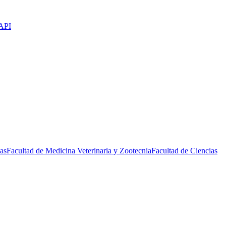
API
as
Facultad de Medicina Veterinaria y Zootecnia
Facultad de Ciencias