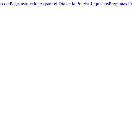
ón de Pago
Instrucciones para el Día de la Prueba
Requisitos
Preguntas F