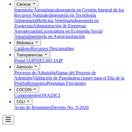
Carreras
Ingeniería Agronómica
Ingeniería en Gestión Integral de los
Recursos Naturales
Ingeniería en Tecnología
Alimentaria
Medicina Veterinaria
Ingeniería en
Zootecnia
Administración de Empresas
Agropecuarias
Licenciatura en Economía Social
Agraria
Ingeniería en Agroexportación
Biblioteca
Catálogo
Recursos Descargables
Transparencias
Portal IAIP
SIELHO IAIP
Admisión
Procesos de Admisión
Etapas del Proceso de
Admisión
Validación de Pago
Instrucciones para el Día de la
Prueba
Requisitos
Preguntas Frecuentes
COCOIN
Componentes
ONADICI
CGU
Actas de Reuniones
Decreto No. 9-2026