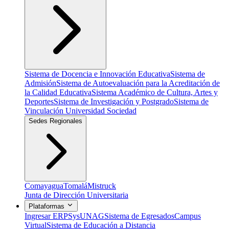
Sistema de Docencia e Innovación Educativa
Sistema de
Admisión
Sistema de Autoevaluación para la Acreditación de
la Calidad Educativa
Sistema Académico de Cultura, Artes y
Deportes
Sistema de Investigación y Postgrado
Sistema de
Vinculación Universidad Sociedad
Sedes Regionales
Comayagua
Tomalá
Mistruck
Junta de Dirección Universitaria
Plataformas
Ingresar ERP
SysUNAG
Sistema de Egresados
Campus
Virtual
Sistema de Educación a Distancia