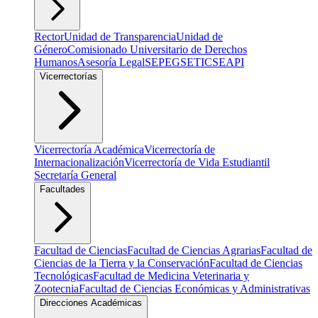
Rector
Unidad de Transparencia
Unidad de
Género
Comisionado Universitario de Derechos
Humanos
Asesoría Legal
SEPEG
SETIC
SEAPI
Vicerrectorías
Vicerrectoría Académica
Vicerrectoría de
Internacionalización
Vicerrectoría de Vida Estudiantil
Secretaría General
Facultades
Facultad de Ciencias
Facultad de Ciencias Agrarias
Facultad de
Ciencias de la Tierra y la Conservación
Facultad de Ciencias
Tecnológicas
Facultad de Medicina Veterinaria y
Zootecnia
Facultad de Ciencias Económicas y Administrativas
Direcciones Académicas