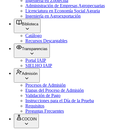
Ingeniería en Zootecnia
Administración de Empresas Agropecuarias
Licenciatura en Economía Social Agraria
Ingeniería en Agroexportación
Biblioteca
Catálogo
Recursos Descargables
Transparencias
Portal IAIP
SIELHO IAIP
Admisión
Procesos de Admisión
Etapas del Proceso de Admisión
Validación de Pago
Instrucciones para el Día de la Prueba
Requisitos
Preguntas Frecuentes
COCOIN