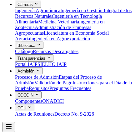
Carreras
Ingeniería Agronómica
Ingeniería en Gestión Integral de los
Recursos Naturales
Ingeniería en Tecnología
Alimentaria
Medicina Veterinaria
Ingeniería en
Zootecnia
Administración de Empresas
Agropecuarias
Licenciatura en Economía Social
Agraria
Ingeniería en Agroexportación
Biblioteca
Catálogo
Recursos Descargables
Transparencias
Portal IAIP
SIELHO IAIP
Admisión
Procesos de Admisión
Etapas del Proceso de
Admisión
Validación de Pago
Instrucciones para el Día de la
Prueba
Requisitos
Preguntas Frecuentes
COCOIN
Componentes
ONADICI
CGU
Actas de Reuniones
Decreto No. 9-2026