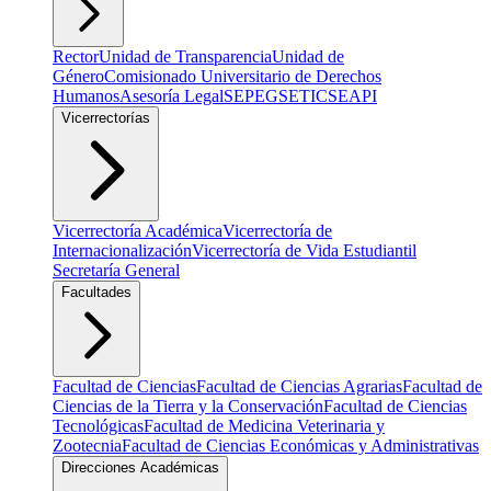
Rector
Unidad de Transparencia
Unidad de
Género
Comisionado Universitario de Derechos
Humanos
Asesoría Legal
SEPEG
SETIC
SEAPI
Vicerrectorías
Vicerrectoría Académica
Vicerrectoría de
Internacionalización
Vicerrectoría de Vida Estudiantil
Secretaría General
Facultades
Facultad de Ciencias
Facultad de Ciencias Agrarias
Facultad de
Ciencias de la Tierra y la Conservación
Facultad de Ciencias
Tecnológicas
Facultad de Medicina Veterinaria y
Zootecnia
Facultad de Ciencias Económicas y Administrativas
Direcciones Académicas