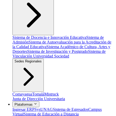
Sistema de Docencia e Innovación Educativa
Sistema de
Admisión
Sistema de Autoevaluación para la Acreditación de
la Calidad Educativa
Sistema Académico de Cultura, Artes y
Deportes
Sistema de Investigación y Postgrado
Sistema de
Vinculación Universidad Sociedad
Sedes Regionales
Comayagua
Tomalá
Mistruck
Junta de Dirección Universitaria
Plataformas
Ingresar ERP
SysUNAG
Sistema de Egresados
Campus
Virtual
Sistema de Educación a Distancia