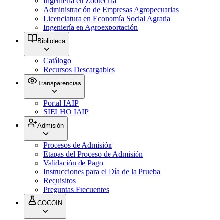
Ingeniería en Zootecnia
Administración de Empresas Agropecuarias
Licenciatura en Economía Social Agraria
Ingeniería en Agroexportación
Biblioteca
Catálogo
Recursos Descargables
Transparencias
Portal IAIP
SIELHO IAIP
Admisión
Procesos de Admisión
Etapas del Proceso de Admisión
Validación de Pago
Instrucciones para el Día de la Prueba
Requisitos
Preguntas Frecuentes
COCOIN