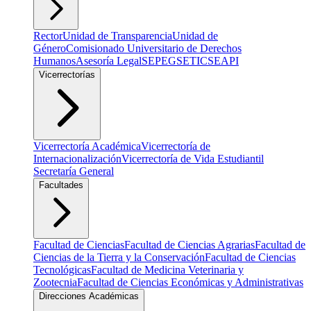
Rector
Unidad de Transparencia
Unidad de
Género
Comisionado Universitario de Derechos
Humanos
Asesoría Legal
SEPEG
SETIC
SEAPI
Vicerrectorías
Vicerrectoría Académica
Vicerrectoría de
Internacionalización
Vicerrectoría de Vida Estudiantil
Secretaría General
Facultades
Facultad de Ciencias
Facultad de Ciencias Agrarias
Facultad de
Ciencias de la Tierra y la Conservación
Facultad de Ciencias
Tecnológicas
Facultad de Medicina Veterinaria y
Zootecnia
Facultad de Ciencias Económicas y Administrativas
Direcciones Académicas