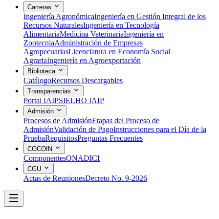
Carreras
Ingeniería Agronómica
Ingeniería en Gestión Integral de los
Recursos Naturales
Ingeniería en Tecnología
Alimentaria
Medicina Veterinaria
Ingeniería en
Zootecnia
Administración de Empresas
Agropecuarias
Licenciatura en Economía Social
Agraria
Ingeniería en Agroexportación
Biblioteca
Catálogo
Recursos Descargables
Transparencias
Portal IAIP
SIELHO IAIP
Admisión
Procesos de Admisión
Etapas del Proceso de
Admisión
Validación de Pago
Instrucciones para el Día de la
Prueba
Requisitos
Preguntas Frecuentes
COCOIN
Componentes
ONADICI
CGU
Actas de Reuniones
Decreto No. 9-2026