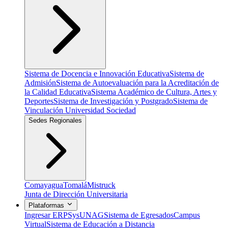
Sistema de Docencia e Innovación Educativa
Sistema de
Admisión
Sistema de Autoevaluación para la Acreditación de
la Calidad Educativa
Sistema Académico de Cultura, Artes y
Deportes
Sistema de Investigación y Postgrado
Sistema de
Vinculación Universidad Sociedad
Sedes Regionales
Comayagua
Tomalá
Mistruck
Junta de Dirección Universitaria
Plataformas
Ingresar ERP
SysUNAG
Sistema de Egresados
Campus
Virtual
Sistema de Educación a Distancia