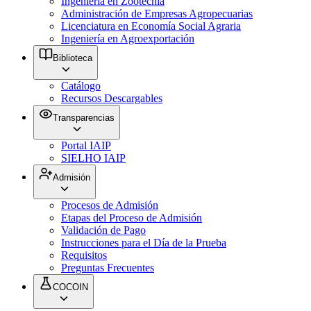
Ingeniería en Zootecnia
Administración de Empresas Agropecuarias
Licenciatura en Economía Social Agraria
Ingeniería en Agroexportación
Biblioteca
Catálogo
Recursos Descargables
Transparencias
Portal IAIP
SIELHO IAIP
Admisión
Procesos de Admisión
Etapas del Proceso de Admisión
Validación de Pago
Instrucciones para el Día de la Prueba
Requisitos
Preguntas Frecuentes
COCOIN