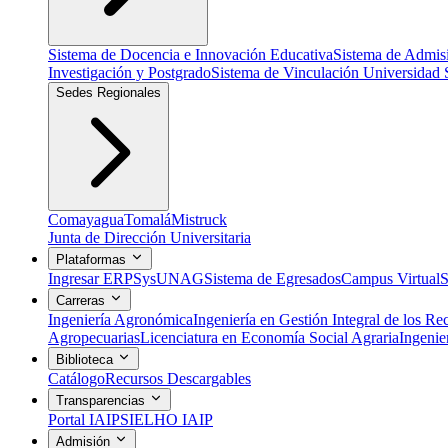
Sistema de Docencia e Innovación Educativa
Sistema de Admis
Investigación y Postgrado
Sistema de Vinculación Universidad 
Sedes Regionales
Comayagua
Tomalá
Mistruck
Junta de Dirección Universitaria
Plataformas
Ingresar ERP
SysUNAG
Sistema de Egresados
Campus Virtual
S
Carreras
Ingeniería Agronómica
Ingeniería en Gestión Integral de los Re
Agropecuarias
Licenciatura en Economía Social Agraria
Ingenie
Biblioteca
Catálogo
Recursos Descargables
Transparencias
Portal IAIP
SIELHO IAIP
Admisión