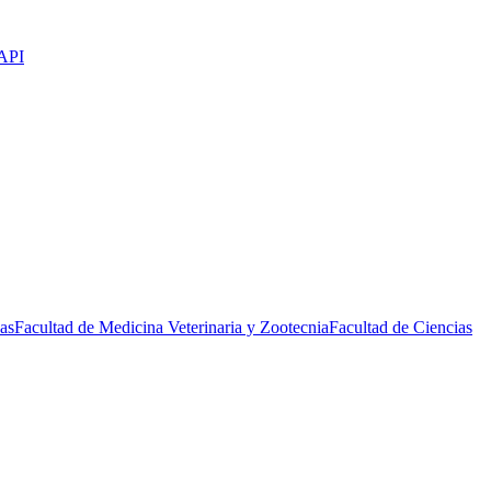
API
as
Facultad de Medicina Veterinaria y Zootecnia
Facultad de Ciencias