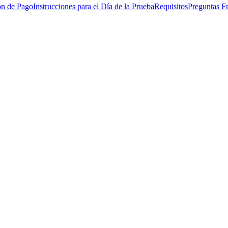
ón de Pago
Instrucciones para el Día de la Prueba
Requisitos
Preguntas F