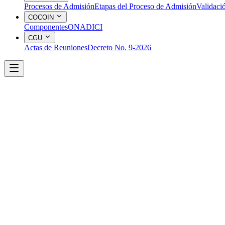
Procesos de Admisión
Etapas del Proceso de Admisión
Validaci
COCOIN
Componentes
ONADICI
CGU
Actas de Reuniones
Decreto No. 9-2026