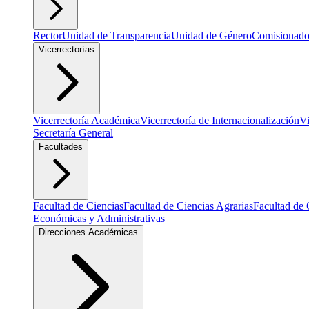
Rector
Unidad de Transparencia
Unidad de Género
Comisionado
Vicerrectorías
Vicerrectoría Académica
Vicerrectoría de Internacionalización
Vi
Secretaría General
Facultades
Facultad de Ciencias
Facultad de Ciencias Agrarias
Facultad de 
Económicas y Administrativas
Direcciones Académicas