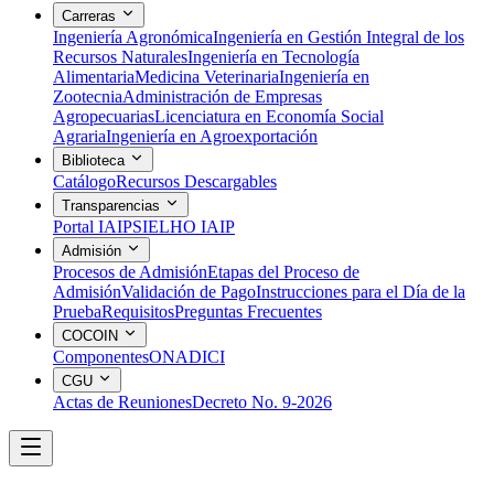
Carreras
Ingeniería Agronómica
Ingeniería en Gestión Integral de los
Recursos Naturales
Ingeniería en Tecnología
Alimentaria
Medicina Veterinaria
Ingeniería en
Zootecnia
Administración de Empresas
Agropecuarias
Licenciatura en Economía Social
Agraria
Ingeniería en Agroexportación
Biblioteca
Catálogo
Recursos Descargables
Transparencias
Portal IAIP
SIELHO IAIP
Admisión
Procesos de Admisión
Etapas del Proceso de
Admisión
Validación de Pago
Instrucciones para el Día de la
Prueba
Requisitos
Preguntas Frecuentes
COCOIN
Componentes
ONADICI
CGU
Actas de Reuniones
Decreto No. 9-2026