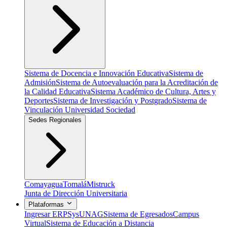
Sistema de Docencia e Innovación Educativa
Sistema de
Admisión
Sistema de Autoevaluación para la Acreditación de
la Calidad Educativa
Sistema Académico de Cultura, Artes y
Deportes
Sistema de Investigación y Postgrado
Sistema de
Vinculación Universidad Sociedad
Sedes Regionales
Comayagua
Tomalá
Mistruck
Junta de Dirección Universitaria
Plataformas
Ingresar ERP
SysUNAG
Sistema de Egresados
Campus
Virtual
Sistema de Educación a Distancia