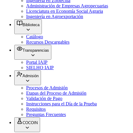
Ingeniería en Zootecnia
Administración de Empresas Agropecuarias
Licenciatura en Economía Social Agraria
Ingeniería en Agroexportación
Biblioteca
Catálogo
Recursos Descargables
Transparencias
Portal IAIP
SIELHO IAIP
Admisión
Procesos de Admisión
Etapas del Proceso de Admisión
Validación de Pago
Instrucciones para el Día de la Prueba
Requisitos
Preguntas Frecuentes
COCOIN