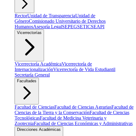
Rector
Unidad de Transparencia
Unidad de
Género
Comisionado Universitario de Derechos
Humanos
Asesoría Legal
SEPEG
SETIC
SEAPI
Vicerrectorías
Vicerrectoría Académica
Vicerrectoría de
Internacionalización
Vicerrectoría de Vida Estudiantil
Secretaría General
Facultades
Facultad de Ciencias
Facultad de Ciencias Agrarias
Facultad de
Ciencias de la Tierra y la Conservación
Facultad de Ciencias
Tecnológicas
Facultad de Medicina Veterinaria y
Zootecnia
Facultad de Ciencias Económicas y Administrativas
Direcciones Académicas