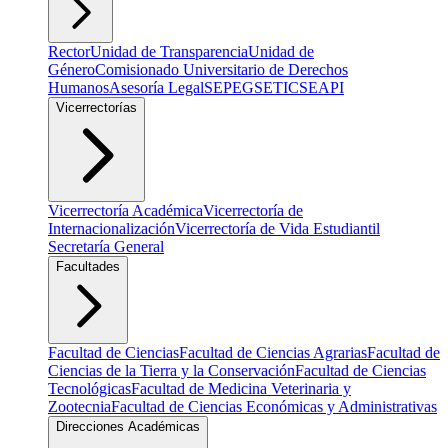
Rector
Unidad de Transparencia
Unidad de
Género
Comisionado Universitario de Derechos
Humanos
Asesoría Legal
SEPEG
SETIC
SEAPI
Vicerrectorías
Vicerrectoría Académica
Vicerrectoría de
Internacionalización
Vicerrectoría de Vida Estudiantil
Secretaría General
Facultades
Facultad de Ciencias
Facultad de Ciencias Agrarias
Facultad de
Ciencias de la Tierra y la Conservación
Facultad de Ciencias
Tecnológicas
Facultad de Medicina Veterinaria y
Zootecnia
Facultad de Ciencias Económicas y Administrativas
Direcciones Académicas