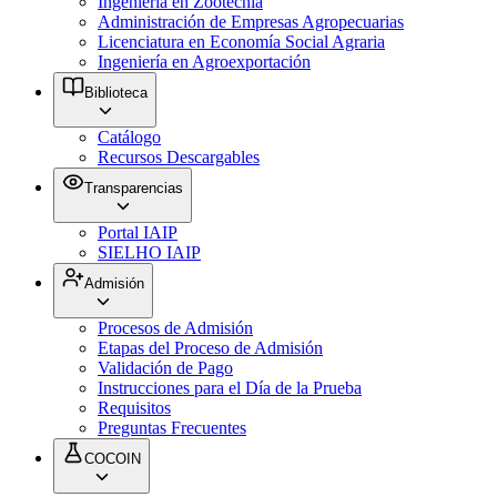
Ingeniería en Zootecnia
Administración de Empresas Agropecuarias
Licenciatura en Economía Social Agraria
Ingeniería en Agroexportación
Biblioteca
Catálogo
Recursos Descargables
Transparencias
Portal IAIP
SIELHO IAIP
Admisión
Procesos de Admisión
Etapas del Proceso de Admisión
Validación de Pago
Instrucciones para el Día de la Prueba
Requisitos
Preguntas Frecuentes
COCOIN