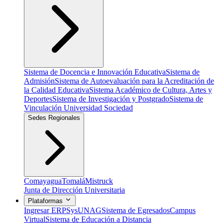
Sistema de Docencia e Innovación Educativa
Sistema de
Admisión
Sistema de Autoevaluación para la Acreditación de
la Calidad Educativa
Sistema Académico de Cultura, Artes y
Deportes
Sistema de Investigación y Postgrado
Sistema de
Vinculación Universidad Sociedad
Sedes Regionales
Comayagua
Tomalá
Mistruck
Junta de Dirección Universitaria
Plataformas
Ingresar ERP
SysUNAG
Sistema de Egresados
Campus
Virtual
Sistema de Educación a Distancia