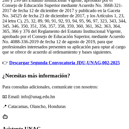
286 y 299 del Estatuto Institucional Vigente, aprobado por el
Consejo de Educación Superior mediante Acuerdo No. 3668-321-
2017 de fecha 12 de diciembre de 2017 y publicado en la Gaceta
No. 34525 de fecha 23 de diciembre de 2017, y los Artículos 1, 23,
24 letra C), 25, 32, 89, 90, 91, 92, 93, 94, 95, 96, 97, 323, 343, 344,
345, 346, 350, 351, 356, 357, 358, 359, 360, 361, 362, 363, 364,
365, 366 y 376 del Reglamento del Estatuto Institucional Vigente,
aprobado por el Consejo de Educación Superior, mediante Acuerdo
No. 4088-336-2019 de fecha 12 de agosto de 2019, para que
profesionales interesados presenten su aplicación para optar al cargo
que se ofrece de acuerdo al ordenamiento y bases siguientes.
👉
Descargar Segunda Convocatoria JDU-UNAG-002-2025
¿Necesitas más información?
Para consultas adicionales, comunícate con nosotros:
📧 Email: info@unag.edu.hn
📍 Catacamas, Olancho, Honduras
Asistente UNAG