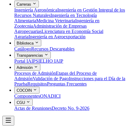
Carreras
Ingeniería Agronómica
Ingeniería en Gestión Integral de los
Recursos Naturales
Ingeniería en Tecnología
Alimentaria
Medicina Veterinaria
Ingeniería en
Zootecnia
Administración de Empresas
Agropecuarias
Licenciatura en Economía Social
Agraria
Ingeniería en Agroexportación
Biblioteca
Catálogo
Recursos Descargables
Transparencias
Portal IAIP
SIELHO IAIP
Admisión
Procesos de Admisión
Etapas del Proceso de
Admisión
Validación de Pago
Instrucciones para el Día de la
Prueba
Requisitos
Preguntas Frecuentes
COCOIN
Componentes
ONADICI
CGU
Actas de Reuniones
Decreto No. 9-2026