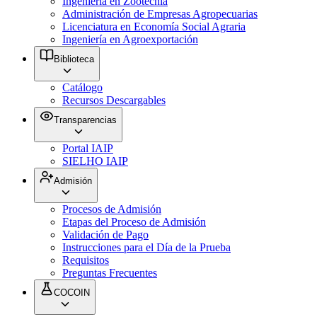
Ingeniería en Zootecnia
Administración de Empresas Agropecuarias
Licenciatura en Economía Social Agraria
Ingeniería en Agroexportación
Biblioteca
Catálogo
Recursos Descargables
Transparencias
Portal IAIP
SIELHO IAIP
Admisión
Procesos de Admisión
Etapas del Proceso de Admisión
Validación de Pago
Instrucciones para el Día de la Prueba
Requisitos
Preguntas Frecuentes
COCOIN