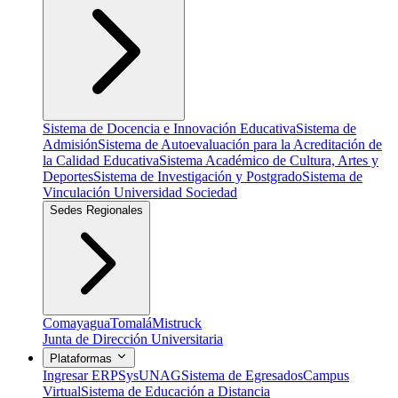
Sistema de Docencia e Innovación Educativa
Sistema de
Admisión
Sistema de Autoevaluación para la Acreditación de
la Calidad Educativa
Sistema Académico de Cultura, Artes y
Deportes
Sistema de Investigación y Postgrado
Sistema de
Vinculación Universidad Sociedad
Sedes Regionales
Comayagua
Tomalá
Mistruck
Junta de Dirección Universitaria
Plataformas
Ingresar ERP
SysUNAG
Sistema de Egresados
Campus
Virtual
Sistema de Educación a Distancia