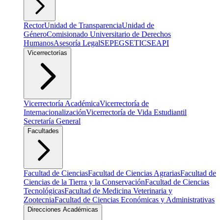
Rector
Unidad de Transparencia
Unidad de
Género
Comisionado Universitario de Derechos
Humanos
Asesoría Legal
SEPEG
SETIC
SEAPI
Vicerrectorías
Vicerrectoría Académica
Vicerrectoría de
Internacionalización
Vicerrectoría de Vida Estudiantil
Secretaría General
Facultades
Facultad de Ciencias
Facultad de Ciencias Agrarias
Facultad de
Ciencias de la Tierra y la Conservación
Facultad de Ciencias
Tecnológicas
Facultad de Medicina Veterinaria y
Zootecnia
Facultad de Ciencias Económicas y Administrativas
Direcciones Académicas