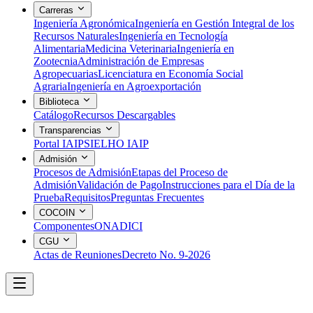
Carreras
Ingeniería Agronómica
Ingeniería en Gestión Integral de los
Recursos Naturales
Ingeniería en Tecnología
Alimentaria
Medicina Veterinaria
Ingeniería en
Zootecnia
Administración de Empresas
Agropecuarias
Licenciatura en Economía Social
Agraria
Ingeniería en Agroexportación
Biblioteca
Catálogo
Recursos Descargables
Transparencias
Portal IAIP
SIELHO IAIP
Admisión
Procesos de Admisión
Etapas del Proceso de
Admisión
Validación de Pago
Instrucciones para el Día de la
Prueba
Requisitos
Preguntas Frecuentes
COCOIN
Componentes
ONADICI
CGU
Actas de Reuniones
Decreto No. 9-2026