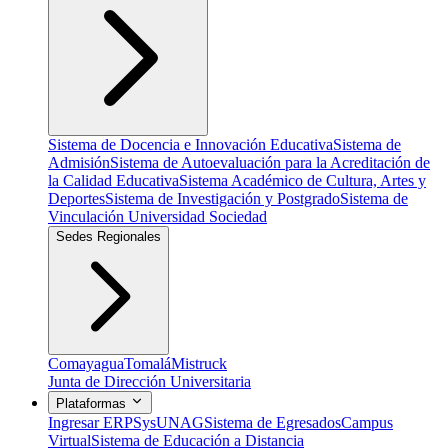
Sistema de Docencia e Innovación Educativa
Sistema de
Admisión
Sistema de Autoevaluación para la Acreditación de
la Calidad Educativa
Sistema Académico de Cultura, Artes y
Deportes
Sistema de Investigación y Postgrado
Sistema de
Vinculación Universidad Sociedad
Sedes Regionales
Comayagua
Tomalá
Mistruck
Junta de Dirección Universitaria
Plataformas
Ingresar ERP
SysUNAG
Sistema de Egresados
Campus
Virtual
Sistema de Educación a Distancia