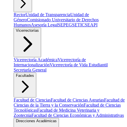
Rector
Unidad de Transparencia
Unidad de
Género
Comisionado Universitario de Derechos
Humanos
Asesoría Legal
SEPEG
SETIC
SEAPI
Vicerrectorías
Vicerrectoría Académica
Vicerrectoría de
Internacionalización
Vicerrectoría de Vida Estudiantil
Secretaría General
Facultades
Facultad de Ciencias
Facultad de Ciencias Agrarias
Facultad de
Ciencias de la Tierra y la Conservación
Facultad de Ciencias
Tecnológicas
Facultad de Medicina Veterinaria y
Zootecnia
Facultad de Ciencias Económicas y Administrativas
Direcciones Académicas