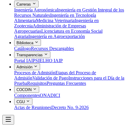
Carreras
Ingeniería Agronómica
Ingeniería en Gestión Integral de los
Recursos Naturales
Ingeniería en Tecnología
Alimentaria
Medicina Veterinaria
Ingeniería en
Zootecnia
Administración de Empresas
Agropecuarias
Licenciatura en Economía Social
Agraria
Ingeniería en Agroexportación
Biblioteca
Catálogo
Recursos Descargables
Transparencias
Portal IAIP
SIELHO IAIP
Admisión
Procesos de Admisión
Etapas del Proceso de
Admisión
Validación de Pago
Instrucciones para el Día de la
Prueba
Requisitos
Preguntas Frecuentes
COCOIN
Componentes
ONADICI
CGU
Actas de Reuniones
Decreto No. 9-2026