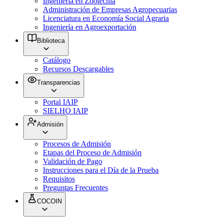
Ingeniería en Zootecnia
Administración de Empresas Agropecuarias
Licenciatura en Economía Social Agraria
Ingeniería en Agroexportación
Biblioteca
Catálogo
Recursos Descargables
Transparencias
Portal IAIP
SIELHO IAIP
Admisión
Procesos de Admisión
Etapas del Proceso de Admisión
Validación de Pago
Instrucciones para el Día de la Prueba
Requisitos
Preguntas Frecuentes
COCOIN