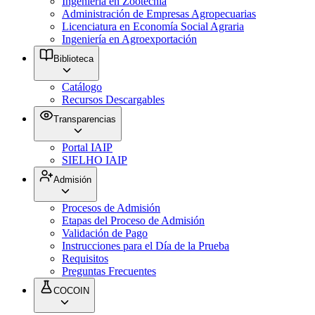
Ingeniería en Zootecnia
Administración de Empresas Agropecuarias
Licenciatura en Economía Social Agraria
Ingeniería en Agroexportación
Biblioteca
Catálogo
Recursos Descargables
Transparencias
Portal IAIP
SIELHO IAIP
Admisión
Procesos de Admisión
Etapas del Proceso de Admisión
Validación de Pago
Instrucciones para el Día de la Prueba
Requisitos
Preguntas Frecuentes
COCOIN