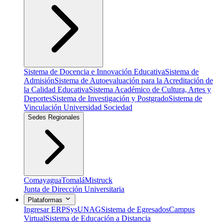
Sistema de Docencia e Innovación Educativa
Sistema de
Admisión
Sistema de Autoevaluación para la Acreditación de
la Calidad Educativa
Sistema Académico de Cultura, Artes y
Deportes
Sistema de Investigación y Postgrado
Sistema de
Vinculación Universidad Sociedad
Sedes Regionales
Comayagua
Tomalá
Mistruck
Junta de Dirección Universitaria
Plataformas
Ingresar ERP
SysUNAG
Sistema de Egresados
Campus
Virtual
Sistema de Educación a Distancia