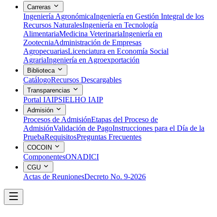
Carreras
Ingeniería Agronómica
Ingeniería en Gestión Integral de los
Recursos Naturales
Ingeniería en Tecnología
Alimentaria
Medicina Veterinaria
Ingeniería en
Zootecnia
Administración de Empresas
Agropecuarias
Licenciatura en Economía Social
Agraria
Ingeniería en Agroexportación
Biblioteca
Catálogo
Recursos Descargables
Transparencias
Portal IAIP
SIELHO IAIP
Admisión
Procesos de Admisión
Etapas del Proceso de
Admisión
Validación de Pago
Instrucciones para el Día de la
Prueba
Requisitos
Preguntas Frecuentes
COCOIN
Componentes
ONADICI
CGU
Actas de Reuniones
Decreto No. 9-2026