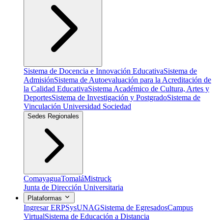
Sistema de Docencia e Innovación Educativa
Sistema de
Admisión
Sistema de Autoevaluación para la Acreditación de
la Calidad Educativa
Sistema Académico de Cultura, Artes y
Deportes
Sistema de Investigación y Postgrado
Sistema de
Vinculación Universidad Sociedad
Sedes Regionales
Comayagua
Tomalá
Mistruck
Junta de Dirección Universitaria
Plataformas
Ingresar ERP
SysUNAG
Sistema de Egresados
Campus
Virtual
Sistema de Educación a Distancia