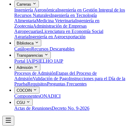
Carreras
Ingeniería Agronómica
Ingeniería en Gestión Integral de los
Recursos Naturales
Ingeniería en Tecnología
Alimentaria
Medicina Veterinaria
Ingeniería en
Zootecnia
Administración de Empresas
Agropecuarias
Licenciatura en Economía Social
Agraria
Ingeniería en Agroexportación
Biblioteca
Catálogo
Recursos Descargables
Transparencias
Portal IAIP
SIELHO IAIP
Admisión
Procesos de Admisión
Etapas del Proceso de
Admisión
Validación de Pago
Instrucciones para el Día de la
Prueba
Requisitos
Preguntas Frecuentes
COCOIN
Componentes
ONADICI
CGU
Actas de Reuniones
Decreto No. 9-2026