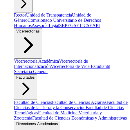
Rector
Unidad de Transparencia
Unidad de
Género
Comisionado Universitario de Derechos
Humanos
Asesoría Legal
SEPEG
SETIC
SEAPI
Vicerrectorías
Vicerrectoría Académica
Vicerrectoría de
Internacionalización
Vicerrectoría de Vida Estudiantil
Secretaría General
Facultades
Facultad de Ciencias
Facultad de Ciencias Agrarias
Facultad de
Ciencias de la Tierra y la Conservación
Facultad de Ciencias
Tecnológicas
Facultad de Medicina Veterinaria y
Zootecnia
Facultad de Ciencias Económicas y Administrativas
Direcciones Académicas