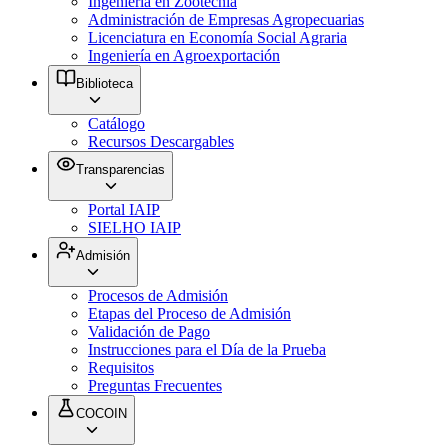
Ingeniería en Zootecnia
Administración de Empresas Agropecuarias
Licenciatura en Economía Social Agraria
Ingeniería en Agroexportación
Biblioteca
Catálogo
Recursos Descargables
Transparencias
Portal IAIP
SIELHO IAIP
Admisión
Procesos de Admisión
Etapas del Proceso de Admisión
Validación de Pago
Instrucciones para el Día de la Prueba
Requisitos
Preguntas Frecuentes
COCOIN