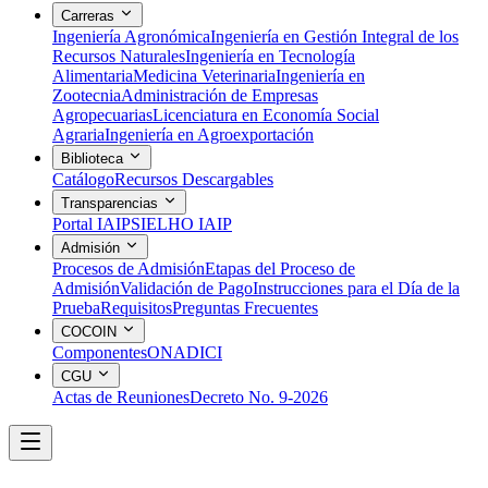
Carreras
Ingeniería Agronómica
Ingeniería en Gestión Integral de los
Recursos Naturales
Ingeniería en Tecnología
Alimentaria
Medicina Veterinaria
Ingeniería en
Zootecnia
Administración de Empresas
Agropecuarias
Licenciatura en Economía Social
Agraria
Ingeniería en Agroexportación
Biblioteca
Catálogo
Recursos Descargables
Transparencias
Portal IAIP
SIELHO IAIP
Admisión
Procesos de Admisión
Etapas del Proceso de
Admisión
Validación de Pago
Instrucciones para el Día de la
Prueba
Requisitos
Preguntas Frecuentes
COCOIN
Componentes
ONADICI
CGU
Actas de Reuniones
Decreto No. 9-2026