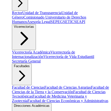
Rector
Unidad de Transparencia
Unidad de
Género
Comisionado Universitario de Derechos
Humanos
Asesoría Legal
SEPEG
SETIC
SEAPI
Vicerrectorías
Vicerrectoría Académica
Vicerrectoría de
Internacionalización
Vicerrectoría de Vida Estudiantil
Secretaría General
Facultades
Facultad de Ciencias
Facultad de Ciencias Agrarias
Facultad de
Ciencias de la Tierra y la Conservación
Facultad de Ciencias
Tecnológicas
Facultad de Medicina Veterinaria y
Zootecnia
Facultad de Ciencias Económicas y Administrativas
Direcciones Académicas