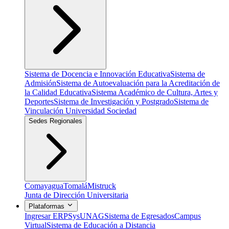
Sistema de Docencia e Innovación Educativa
Sistema de
Admisión
Sistema de Autoevaluación para la Acreditación de
la Calidad Educativa
Sistema Académico de Cultura, Artes y
Deportes
Sistema de Investigación y Postgrado
Sistema de
Vinculación Universidad Sociedad
Sedes Regionales
Comayagua
Tomalá
Mistruck
Junta de Dirección Universitaria
Plataformas
Ingresar ERP
SysUNAG
Sistema de Egresados
Campus
Virtual
Sistema de Educación a Distancia