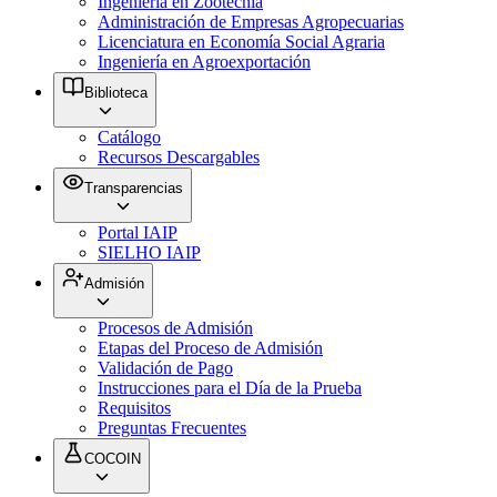
Ingeniería en Zootecnia
Administración de Empresas Agropecuarias
Licenciatura en Economía Social Agraria
Ingeniería en Agroexportación
Biblioteca
Catálogo
Recursos Descargables
Transparencias
Portal IAIP
SIELHO IAIP
Admisión
Procesos de Admisión
Etapas del Proceso de Admisión
Validación de Pago
Instrucciones para el Día de la Prueba
Requisitos
Preguntas Frecuentes
COCOIN