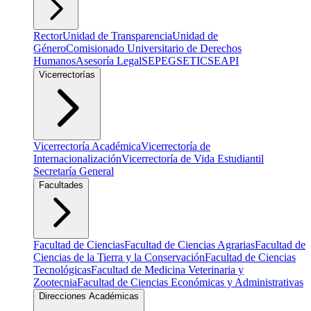
Rector
Unidad de Transparencia
Unidad de
Género
Comisionado Universitario de Derechos
Humanos
Asesoría Legal
SEPEG
SETIC
SEAPI
Vicerrectorías
Vicerrectoría Académica
Vicerrectoría de
Internacionalización
Vicerrectoría de Vida Estudiantil
Secretaría General
Facultades
Facultad de Ciencias
Facultad de Ciencias Agrarias
Facultad de
Ciencias de la Tierra y la Conservación
Facultad de Ciencias
Tecnológicas
Facultad de Medicina Veterinaria y
Zootecnia
Facultad de Ciencias Económicas y Administrativas
Direcciones Académicas