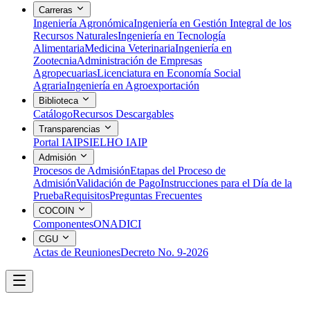
Carreras
Ingeniería Agronómica
Ingeniería en Gestión Integral de los
Recursos Naturales
Ingeniería en Tecnología
Alimentaria
Medicina Veterinaria
Ingeniería en
Zootecnia
Administración de Empresas
Agropecuarias
Licenciatura en Economía Social
Agraria
Ingeniería en Agroexportación
Biblioteca
Catálogo
Recursos Descargables
Transparencias
Portal IAIP
SIELHO IAIP
Admisión
Procesos de Admisión
Etapas del Proceso de
Admisión
Validación de Pago
Instrucciones para el Día de la
Prueba
Requisitos
Preguntas Frecuentes
COCOIN
Componentes
ONADICI
CGU
Actas de Reuniones
Decreto No. 9-2026