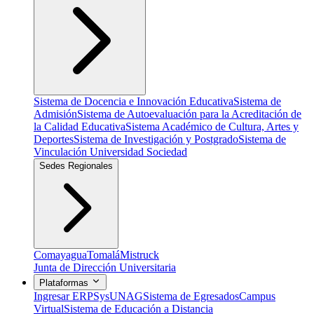
Sistema de Docencia e Innovación Educativa
Sistema de
Admisión
Sistema de Autoevaluación para la Acreditación de
la Calidad Educativa
Sistema Académico de Cultura, Artes y
Deportes
Sistema de Investigación y Postgrado
Sistema de
Vinculación Universidad Sociedad
Sedes Regionales
Comayagua
Tomalá
Mistruck
Junta de Dirección Universitaria
Plataformas
Ingresar ERP
SysUNAG
Sistema de Egresados
Campus
Virtual
Sistema de Educación a Distancia