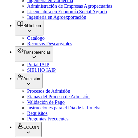
Ingeniería en Zootecnia
Administración de Empresas Agropecuarias
Licenciatura en Economía Social Agraria
Ingeniería en Agroexportación
Biblioteca
Catálogo
Recursos Descargables
Transparencias
Portal IAIP
SIELHO IAIP
Admisión
Procesos de Admisión
Etapas del Proceso de Admisión
Validación de Pago
Instrucciones para el Día de la Prueba
Requisitos
Preguntas Frecuentes
COCOIN